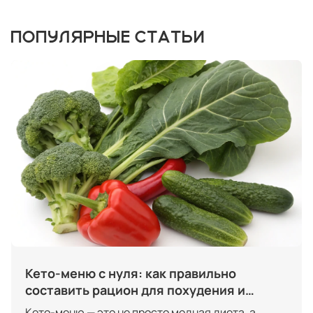
ПОПУЛЯРНЫЕ СТАТЬИ
Кето-меню с нуля: как правильно
составить рацион для похудения и
энергии без углеводов
Кето-меню — это не просто модная диета, а