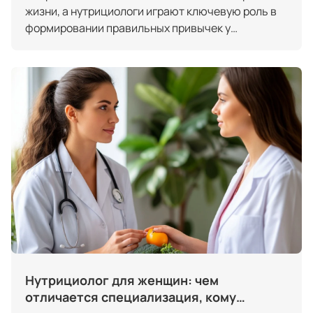
жизни, а нутрициологи играют ключевую роль в
формировании правильных привычек у
населения. Исследования показывают, что до
70% заболеваний, включая диабет и сердечно-
сосудистые патологии, можно предотвратить с
помощью коррекции рациона (данные ВОЗ). Это
делает работу нутрициолога важной и значимой.
Нутрициолог для женщин: чем
отличается специализация, кому