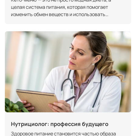
целая система питания, которая помогает
изменить обмен веществ и использовать
собственные жировые запасы в качестве
основного источника энергии. Все больше людей
выбирают этот подход, чтобы похудеть,
стабилизировать уровень сахара в крови,
улучшить концентрацию и общее самочувствие.
Однако перед тем как перейти на кето-питание,
важно понять его принципы, о...
Нутрициолог: профессия будущего
Здоровое питание становится частью образа