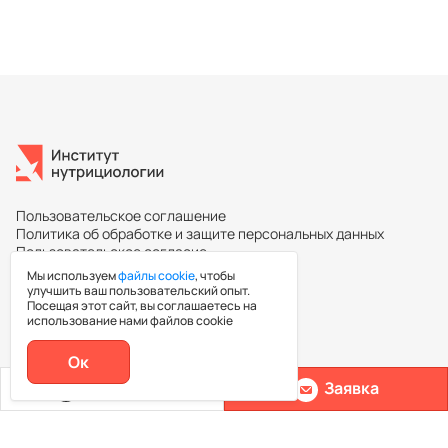
Пользовательское соглашение
Политика об обработке и защите персональных данных
Пользовательское согласие
Мы используем
файлы cookie
, чтобы
улучшить ваш пользовательский опыт.
Посещая этот сайт, вы соглашаетесь на
Повышение квалификации
использование нами файлов cookie
Ок
Каталог курсов
Позвонить
Заявка
Ассоциация нутрициологов