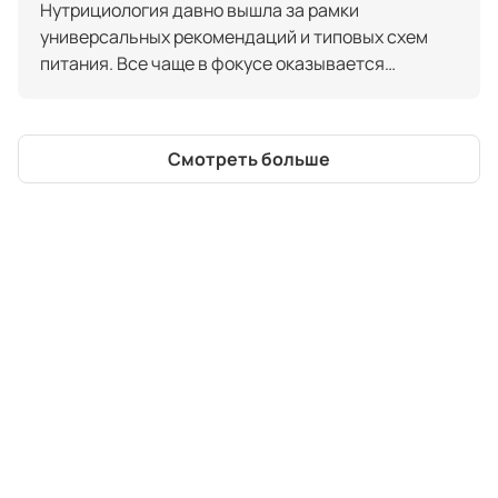
подходит и как получить профессию
Нутрициология давно вышла за рамки
универсальных рекомендаций и типовых схем
питания. Все чаще в фокусе оказывается
женский организм — сложная система, на
которую влияют гормональные колебания,
репродуктивные этапы и возрастные изменения.
Смотреть больше
Именно поэтому направление «нутрициолог для
женщин» сформировалось как отдельная
профессиональная специализация.