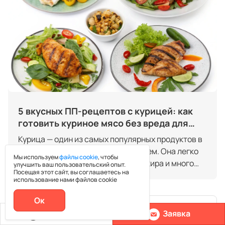
5 вкусных ПП-рецептов с курицей: как
готовить куриное мясо без вреда для
фигуры
Курица — один из самых популярных продуктов в
рационе тех, кто следит за питанием. Она легко
Мы используем
файлы cookie
, чтобы
усваивается, содержит минимум жира и много
улучшить ваш пользовательский опыт.
Посещая этот сайт, вы соглашаетесь на
белка, а значит, подходит для
использование нами файлов cookie
сбалансированного меню. Но даже из простого
куриного филе можно приготовить десятки
Ок
Смотреть больше
вкусных блюд, если правильно подобрать способ
Позвонить
Заявка
термической обработки и ингредиенты. В этой