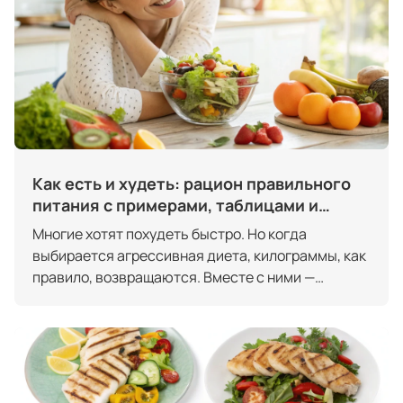
меньше интересуют шаблонные диеты — они ищ...
Как есть и худеть: рацион правильного
питания с примерами, таблицами и
готовым меню на неделю
Многие хотят похудеть быстро. Но когда
выбирается агрессивная диета, килограммы, как
правило, возвращаются. Вместе с ними —
проблемы с кожей, сном и уровнем энергии.