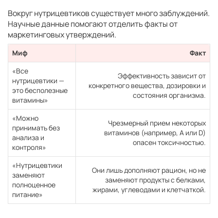
Вокруг нутрицевтиков существует много заблуждений.
Научные данные помогают отделить факты от
маркетинговых утверждений.
Миф
Факт
«Все
Эффективность зависит от
нутрицевтики —
конкретного вещества, дозировки и
это бесполезные
состояния организма.
витамины»
«Можно
Чрезмерный прием некоторых
принимать без
витаминов (например, A или D)
анализа и
опасен токсичностью.
контроля»
«Нутрицевтики
Они лишь дополняют рацион, но не
заменяют
заменяют продукты с белками,
полноценное
жирами, углеводами и клетчаткой.
питание»