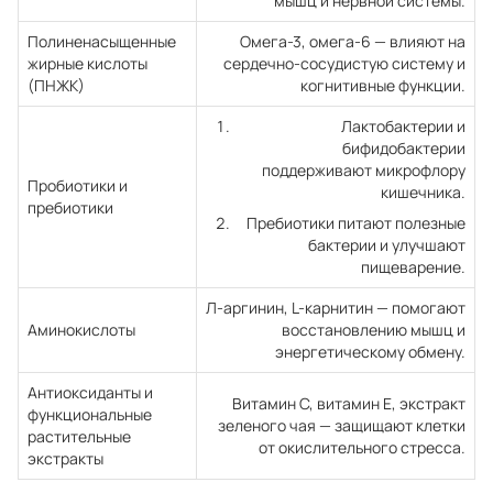
мышц и нервной системы.
Полиненасыщенные
Омега-3, омега-6 — влияют на
жирные кислоты
сердечно-сосудистую систему и
(ПНЖК)
когнитивные функции.
Лактобактерии и
бифидобактерии
поддерживают микрофлору
Пробиотики и
кишечника.
пребиотики
Пребиотики питают полезные
бактерии и улучшают
пищеварение.
Л-аргинин, L-карнитин — помогают
Аминокислоты
восстановлению мышц и
энергетическому обмену.
Антиоксиданты и
Витамин С, витамин Е, экстракт
функциональные
зеленого чая — защищают клетки
растительные
от окислительного стресса.
экстракты