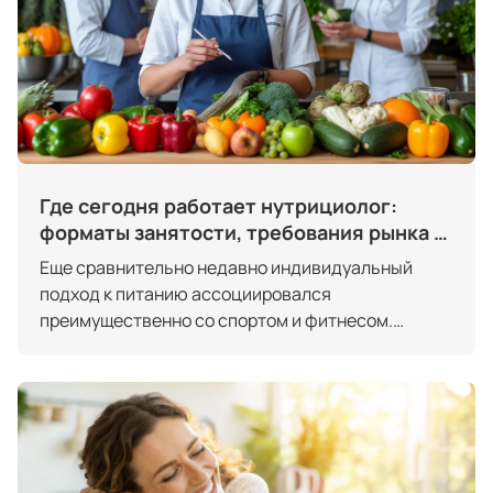
Где сегодня работает нутрициолог:
форматы занятости, требования рынка и
перспективы дохода
Еще сравнительно недавно индивидуальный
подход к питанию ассоциировался
преимущественно со спортом и фитнесом.
Сегодня ситуация изменилась кардинально.
Питание рассматривается как ключевой элемент
профилактики хронических состояний,
поддержки гормонального равновесия,
восстановления после нагрузок и болезней, а
также повышения общего качества жизни. Людей