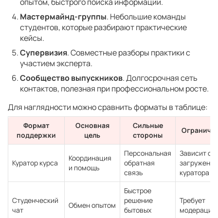
опытом, быстрого поиска информации.
Мастермайнд-группы
. Небольшие команды
студентов, которые разбирают практические
кейсы.
Супервизия
. Совместные разборы практики с
участием эксперта.
Сообщество выпускников
. Долгосрочная сеть
контактов, полезная при профессиональном росте.
Для наглядности можно сравнить форматы в таблице:
Формат
Основная
Сильные
Ограниче
поддержки
цель
стороны
Персональная
Зависит от
Координация
Куратор курса
обратная
загруженно
и помощь
связь
куратора
Быстрое
Студенческий
решение
Требует
Обмен опытом
чат
бытовых
модерации