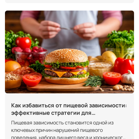
коррекции метаболических процессов. Вопрос
уровня дохода — один из ключевых для тех, кто
рассматривает эту профессию как основную или
дополнительную карьеру.
Как избавиться от пищевой зависимости:
эффективные стратегии для
нутрициологов
Пищевая зависимость становится одной из
ключевых причин нарушений пищевого
поведения, набора лишнего веса и хронического