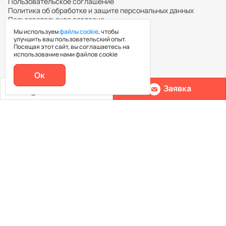
Пользовательское соглашение
Политика об обработке и защите персональных данных
Пользовательское согласие
Мы используем
файлы cookie
, чтобы
улучшить ваш пользовательский опыт.
Посещая этот сайт, вы соглашаетесь на
Повышение квалификации
использование нами файлов cookie
Ок
Каталог курсов
Позвонить
Заявка
Ассоциация нутрициологов
Эксперты
Контакты
Блог
Отзывы
Нутрициология PRO 2.0