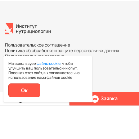
Пользовательское соглашение
Политика об обработке и защите персональных данных
Пользовательское согласие
Мы используем
файлы cookie
, чтобы
улучшить ваш пользовательский опыт.
Посещая этот сайт, вы соглашаетесь на
Повышение квалификации
использование нами файлов cookie
Ок
Каталог курсов
Позвонить
Заявка
Ассоциация нутрициологов
Эксперты
Контакты