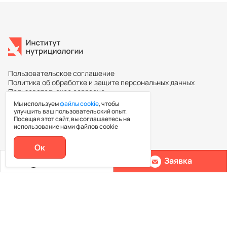
Пользовательское соглашение
Политика об обработке и защите персональных данных
Пользовательское согласие
Мы используем
файлы cookie
, чтобы
улучшить ваш пользовательский опыт.
Посещая этот сайт, вы соглашаетесь на
Повышение квалификации
использование нами файлов cookie
Ок
Каталог курсов
Позвонить
Заявка
Ассоциация нутрициологов
Эксперты
Контакты