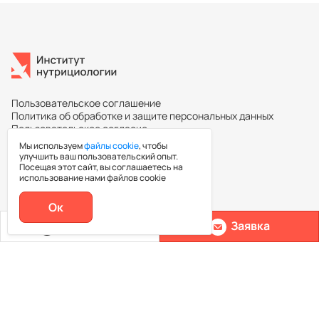
Пользовательское соглашение
Политика об обработке и защите персональных данных
Пользовательское согласие
Мы используем
файлы cookie
, чтобы
улучшить ваш пользовательский опыт.
Посещая этот сайт, вы соглашаетесь на
Повышение квалификации
использование нами файлов cookie
Ок
Каталог курсов
Позвонить
Заявка
Ассоциация нутрициологов
Эксперты
Контакты