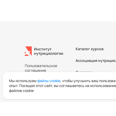
Каталог курсов
Ассоциация нутрицио
Пользовательское
соглашение
Эксперты
Политика об обработке
и защите персональных
Мы используем
файлы cookie
, чтобы улучшить ваш пользов
Контакты
данных
опыт. Посещая этот сайт, вы соглашаетесь на использовани
Пользовательское
файлов cookie
согласие
Блог
Отзывы