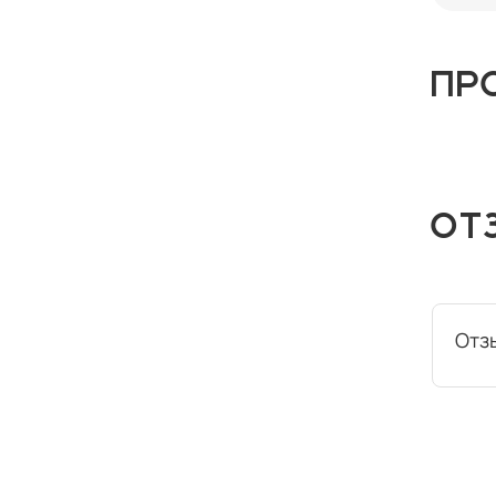
ПР
ОТ
Отз