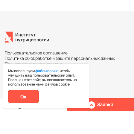
Пользовательское соглашение
Политика об обработке и защите персональных данных
Пользовательское согласие
Мы используем
файлы cookie
, чтобы
улучшить ваш пользовательский опыт.
Посещая этот сайт, вы соглашаетесь на
Повышение квалификации
использование нами файлов cookie
Ок
Каталог курсов
Позвонить
Заявка
Ассоциация нутрициологов
Эксперты